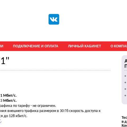
ИИ
ПОДКЛЮЧЕНИЕ И ОПЛАТА
ЛИЧНЫЙ КАБИНЕТ
О КОМП
1"
о
1 Мбит/с.
 3
Мбит/с.
афика по тарифу - не ограничен.
ия внешнего трафика размером в 30 Гб скорость доступа к
я до 128 кбит/с.
Те
"
.
в
д
Ко