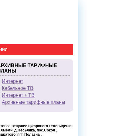
АНИИ
АРХИВНЫЕ ТАРИФНЫЕ
ПЛАНЫ
Интернет
Кабельное ТВ
Интернет + ТВ
Архивные тарифные планы
стовое вещание цифрового телевидения
.Хмели,
д.Песьянка, пос.Сокол
,
ндратово
,
пгт. Полазна
.