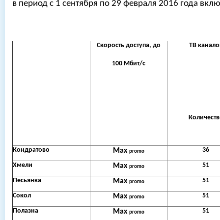
в период с 1 сентября по 29 февраля 2016 года вкл
Скорость доступа, до
ТВ канало
100 Мбит/с
Количеств
Кондратово
36
Max
promo
Хмели
51
Max
promo
Песьянка
51
Max
promo
Сокол
51
Max
promo
Полазна
51
Max
promo